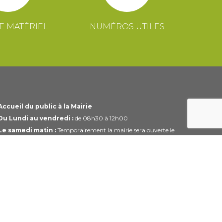
E MATÉRIEL
NUMÉROS UTILES
Accueil du public à la Mairie
Du Lundi au vendredi :
de 08h30 à 12h00
Le samedi matin :
Temporairement la mairie sera ouverte le
1er et 3ème samedi du mois uniquement de 10h00 à 12h00
Horaires modifiables pendant les périodes de congés.