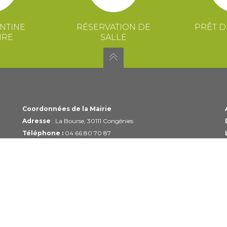
NTINE
RÉSERVATION DE
PRÊT D
IRE
SALLE
Coordonnées de la Mairie
Adresse
: La Bourse, 30111 Congénies
Téléphone :
04 66 80 70 87
Email :
mairie@congenies.fr