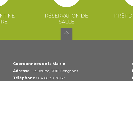
NTINE
RÉSERVATION DE
PRÊT D
IRE
SALLE
Coordonnées de la Mairie
Adresse
: La Bourse, 30111 Congénies
Téléphone :
04 66 80 70 87
Email :
mairie@congenies.fr