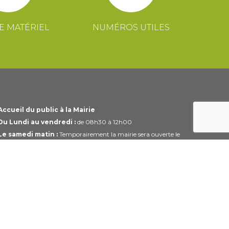
E MATÉRIEL
NUMÉROS UTILES
Accueil du public à la Mairie
Du Lundi au vendredi :
de 08h30 à 12h00
Le samedi matin :
Temporairement la mairie sera ouverte le
1er et 3ème samedi du mois uniquement de 10h00 à 12h00
Horaires modifiables pendant les périodes de congés.