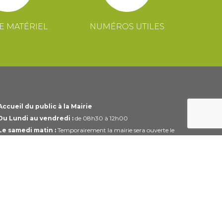
E MATÉRIEL
NUMÉROS UTILES
Accueil du public à la Mairie
Du Lundi au vendredi :
de 08h30 à 12h00
Le samedi matin :
Temporairement la mairie sera ouverte le
1er et 3ème samedi du mois uniquement de 10h00 à 12h00
Horaires modifiables pendant les périodes de congés.