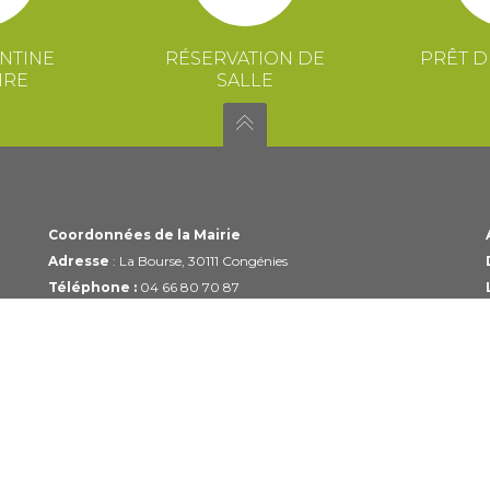
NTINE
RÉSERVATION DE
PRÊT D
IRE
SALLE
Coordonnées de la Mairie
Adresse
: La Bourse, 30111 Congénies
Téléphone :
04 66 80 70 87
Email :
mairie@congenies.fr