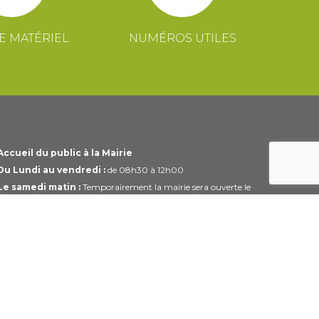
E MATÉRIEL
NUMÉROS UTILES
Accueil du public à la Mairie
Du Lundi au vendredi :
de 08h30 à 12h00
Le samedi matin :
Temporairement la mairie sera ouverte le
1er et 3ème samedi du mois uniquement de 10h00 à 12h00
Horaires modifiables pendant les périodes de congés.