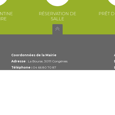
NTINE
RÉSERVATION DE
PRÊT D
IRE
SALLE
Coordonnées de la Mairie
Adresse
: La Bourse, 30111 Congénies
Téléphone :
04 66 80 70 87
Email :
mairie@congenies.fr