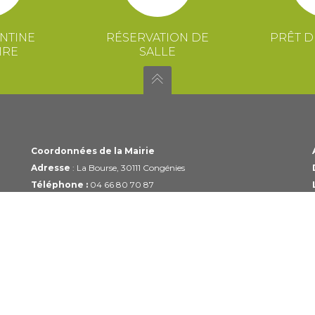
NTINE
RÉSERVATION DE
PRÊT D
IRE
SALLE
Coordonnées de la Mairie
Adresse
: La Bourse, 30111 Congénies
Téléphone :
04 66 80 70 87
Email :
mairie@congenies.fr