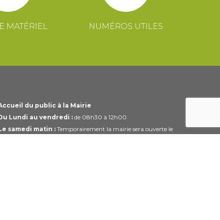
E MATÉRIEL
NUMÉROS UTILES
Accueil du public à la Mairie
Du Lundi au vendredi :
de 08h30 à 12h00
Le samedi matin :
Temporairement la mairie sera ouverte le
1er et 3ème samedi du mois uniquement de 10h00 à 12h00
Horaires modifiables pendant les périodes de congés.