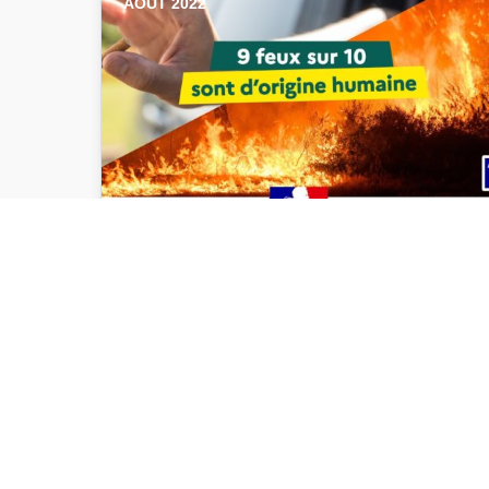
AOÛT 2022
🔥 Risque feux de forêt
Le niveau de danger d'incendie de
forêt de ce samedi 6 aout 2022 a
été classé en "très sévère" par…