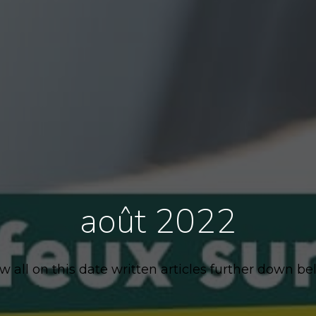
août 2022
w all on this date written articles further down be