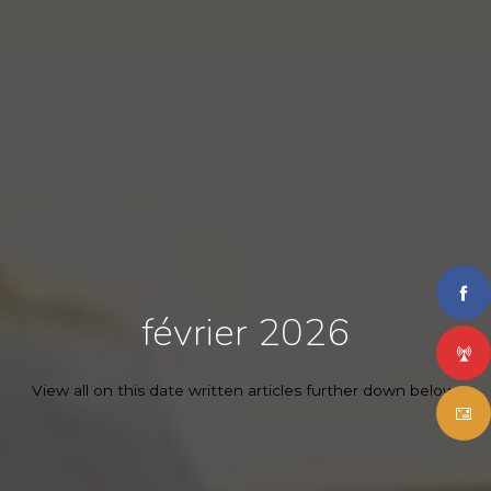
février 2026
View all on this date written articles further down below.