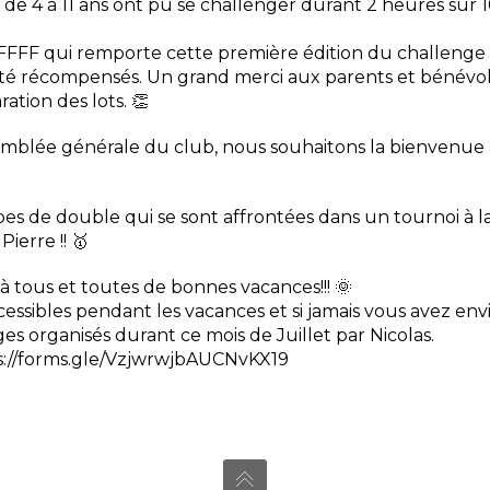
 de 4 à 11 ans ont pu se challenger durant 2 heures sur 10
PFFFF qui remporte cette première édition du challenge d
été récompensés. Un grand merci aux parents et bénévol
ration des lots. 👏
assemblée générale du club, nous souhaitons la bienvenu
pes de double qui se sont affrontées dans un tournoi à l
ierre !! 🥇
 tous et toutes de bonnes vacances!!! 🌞
ccessibles pendant les vacances et si jamais vous avez e
ges organisés durant ce mois de Juillet par Nicolas.
ps://forms.gle/VzjwrwjbAUCNvKX19