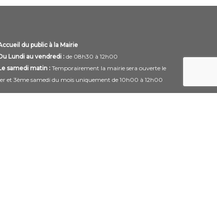
Accueil du public à la Mairie
Du Lundi au vendredi :
de 08h30 à 12h00
Le samedi matin :
Temporairement la mairie sera ouverte le
1er et 3ème samedi du mois uniquement de 10h00 à 12h00
Horaires modifiables pendant les périodes de congés.