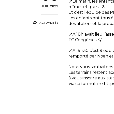
📌Le matin, les enfants
JUIL 2023
mîmes et quizz. 🎾
Et c’est l’équipe des 
Les enfants ont tous 
ACTUALITÉS
des ateliers et la prépa
📌A 18h avait lieu l’
TC Congénies. 🤩
📌A 19h30 c’est 9 équi
remporté par Noah et P
Nous vous souhaitons à
Les terrains restent a
à vous inscrire aux sta
Via ce formulaire htt