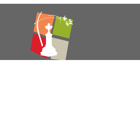
© 2021 Mairie de Congénies –
Mentions légales
Conception : Agence
pepper-web
Connexion