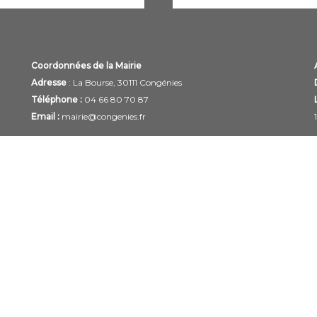
Coordonnées de la Mairie
Adresse
: La Bourse, 30111 Congénies
Téléphone :
04 66 80 70 87
Email :
mairie@congenies.fr