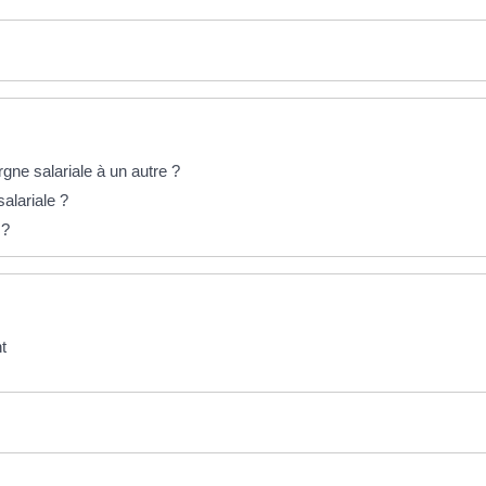
gne salariale à un autre ?
salariale ?
 ?
t