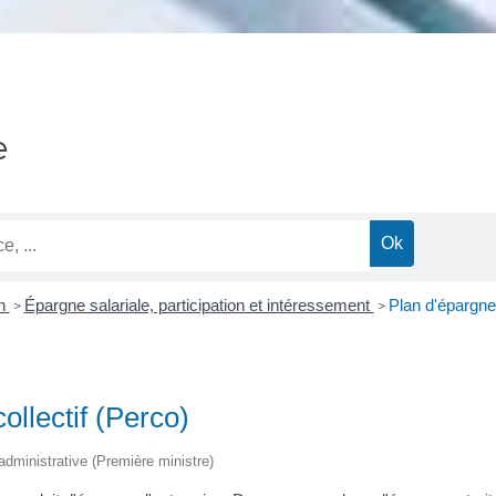
e
on
Épargne salariale, participation et intéressement
Plan d'épargne 
>
>
ollectif (Perco)
t administrative (Première ministre)