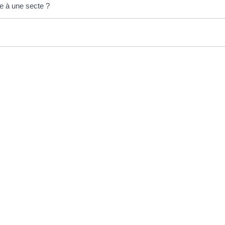
te à une secte ?
EN 1 CLIC