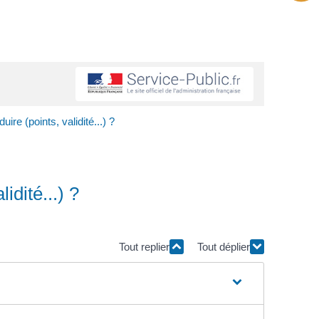
re (points, validité...) ?
idité...) ?
Tout replier
Tout déplier