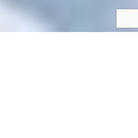
Accueil
/
Mes démarches en ligne
Mes démarches en ligne
Accueil particuliers
Justice
Affaire civile
Saisir le tribunal
>
>
>