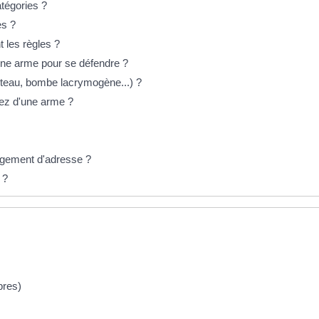
atégories ?
es ?
t les règles ?
 une arme pour se défendre ?
uteau, bombe lacrymogène...) ?
tez d'une arme ?
angement d'adresse ?
 ?
bres)