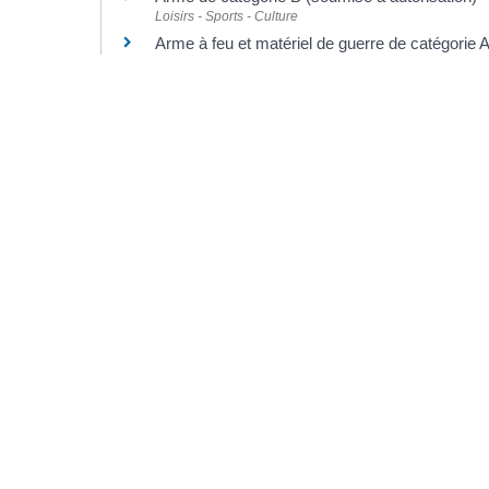
Loisirs - Sports - Culture
Arme à feu et matériel de guerre de catégorie 
Loisirs - Sports - Culture
Carte européenne d'armes à feu
Loisirs - Sports - Culture
©
Direction de l'information légale et administrative
comarquage developpé par l'
agence web
kienso.fr