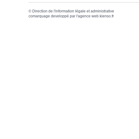
©
Direction de l'information légale et administrative
comarquage developpé par l'
agence web
kienso.fr
MES DEMARCHES EN
MENU CA