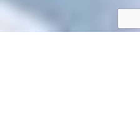
Accueil
/
Mes démarches en ligne
Mes démarches en ligne
Accueil particuliers
Papiers - Citoyenneté - Élections
Agir
>
>