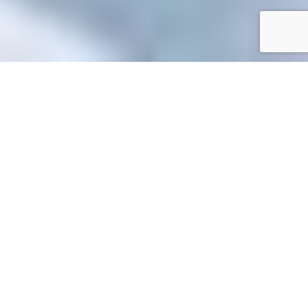
Accueil
/
Mes démarches en ligne
Mes démarches en ligne
Accueil particuliers
Logement
Risques sanitaires et
>
>
sécurité du logement
Que risque le propriétaire d'un
>