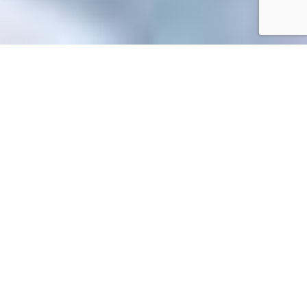
Accueil
/
Mes démarches en ligne
Mes démarches en ligne
Accueil particuliers
Argent - Impôts - Consommation
>
>
Assurance automobile (véhicule)
Comment assurer une
>
voiture de collection ?