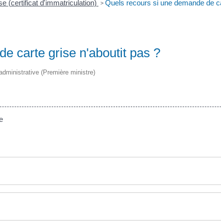
se (certificat d'immatriculation)
Quels recours si une demande de car
>
e carte grise n'aboutit pas ?
t administrative (Première ministre)
e