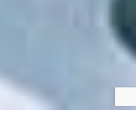
Accueil
/
Mes démarches en ligne