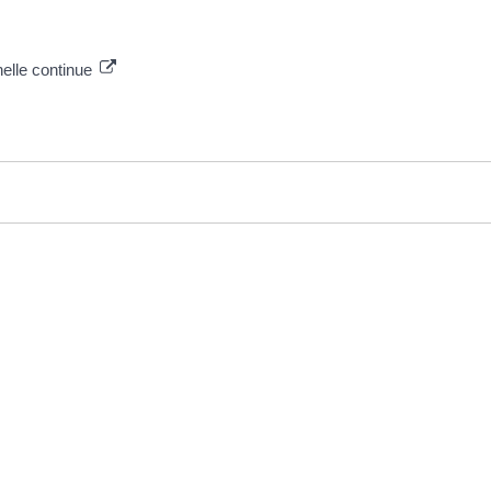
nelle continue
EN 1 CLIC