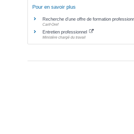
Pour en savoir plus
Recherche d'une offre de formation profession
Carif-Oref
Entretien professionnel
Ministère chargé du travail
©
Direction de l'information légale et administrative
comarquage developpé par l'
agence web
kienso.fr