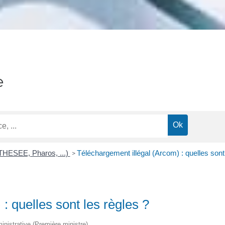
e
(THESEE, Pharos, ...)
Téléchargement illégal (Arcom) : quelles sont
>
: quelles sont les règles ?
ministrative (Première ministre)