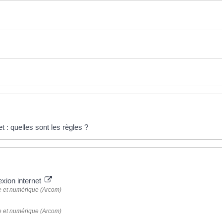
 : quelles sont les règles ?
exion internet
le et numérique (Arcom)
le et numérique (Arcom)