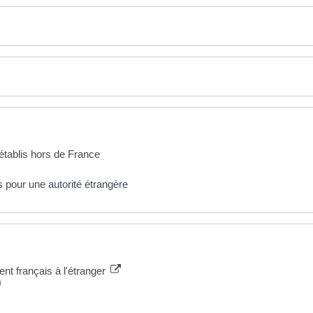
 établis hors de France
s pour une autorité étrangère
nt français à l'étranger
)