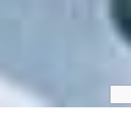
Accueil
/
Mes démarches en ligne