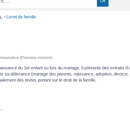
ns
Livret de famille
>
dministrative (Première ministre)
 naissance du 1
er
enfant ou lors du mariage. Il présente des extraits d'a
ès sa délivrance (mariage des parents, naissance, adoption, divorce
alement des textes portant sur le droit de la famille.
..