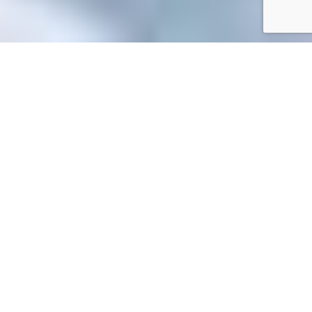
Accueil
/
Mes démarches en ligne
Mes démarches en ligne
Accueil particuliers
Services en ligne et formulaires
>
>
Demande d'acte de naissance : copie intégrale ou extrait
(naissance en France) - Service gratuit