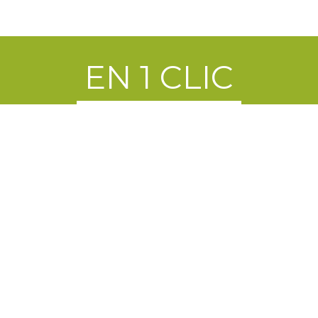
EN 1 CLIC
NTINE
RÉSERVATION DE
PRÊT D
IRE
SALLE