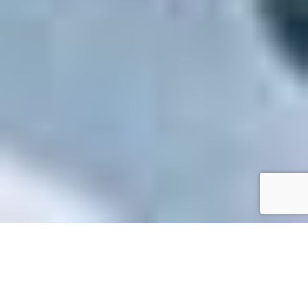
Accueil
/
Toutes les démarches
Toutes les démarches