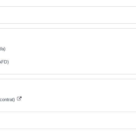
fa)
BAFD)
contrat)