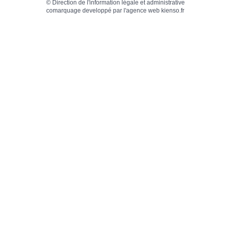
©
Direction de l'information légale et administrative
comarquage developpé par l'
agence web
kienso.fr
MES DEMARCHES EN
MENU CA
LIGNE
SCOLA