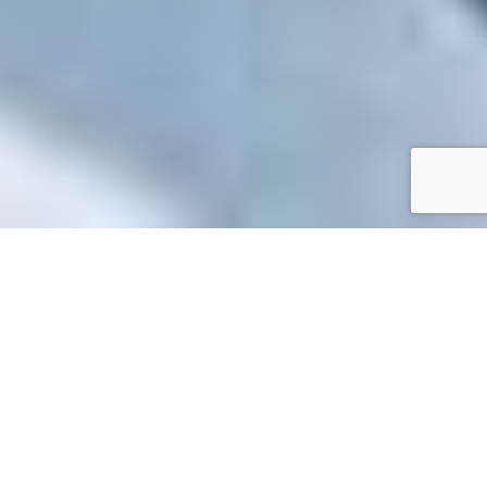
Accueil
/
Toutes les démarches
Toutes les démarches