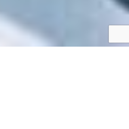
Accueil
/
Toutes les démarches
Toutes les démarches