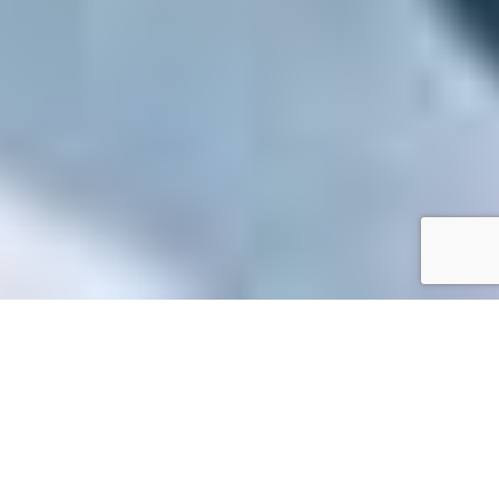
Accueil
/
Toutes les démarches
Toutes les démarches