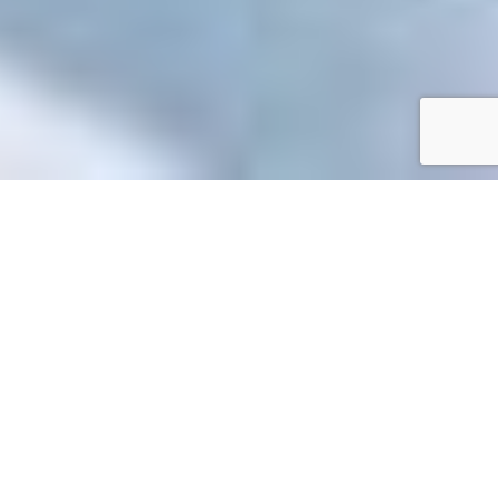
Accueil
/
Toutes les démarches
Toutes les démarches