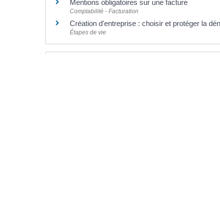
Mentions obligatoires sur une facture
Comptabilité - Facturation
Création d'entreprise : choisir et protéger la dé
Étapes de vie
Pour en savoir plus
Qu'est-ce que le répertoire Sirene ?
Institut national de la statistique et des études économiq
©
Direction de l'information légale et administrative
comarquage developpé par l'
agence web
kienso.fr