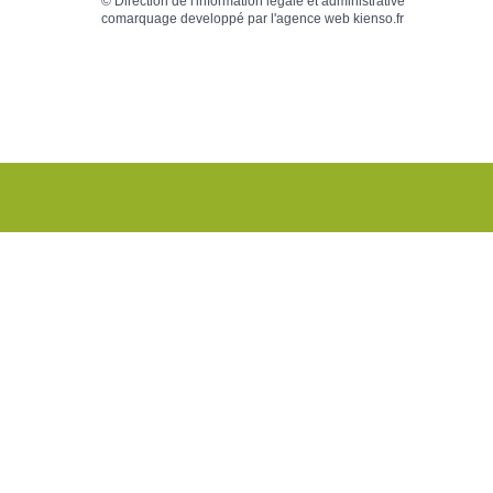
©
Direction de l'information légale et administrative
comarquage developpé par l'
agence web
kienso.fr
MES DEMARCHES EN
MENU CA
LIGNE
SCOLA