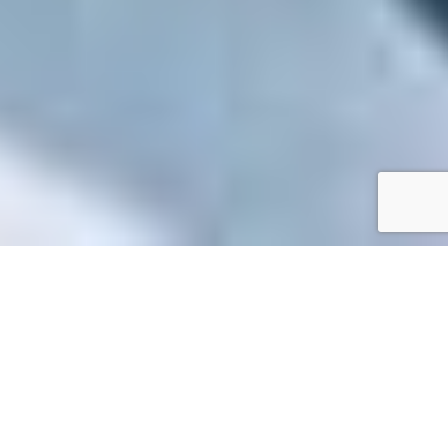
Accueil
/
Toutes les démarches
Toutes les démarches