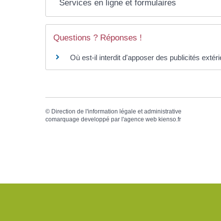
Services en ligne et formulaires
Questions ? Réponses !
Où est-il interdit d'apposer des publicités extér
©
Direction de l'information légale et administrative
comarquage developpé par l'
agence web
kienso.fr