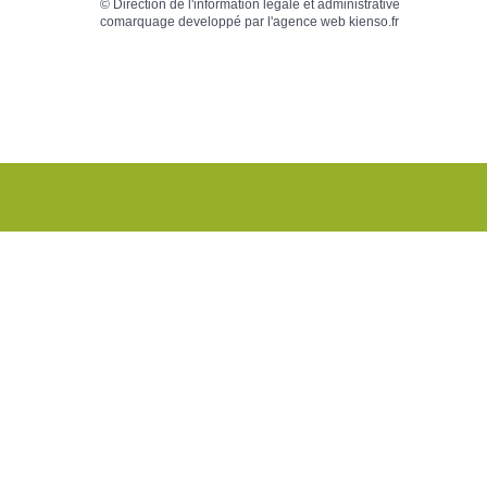
©
Direction de l'information légale et administrative
comarquage developpé par l'
agence web
kienso.fr
MES DEMARCHES EN
MENU CA
LIGNE
SCOLA