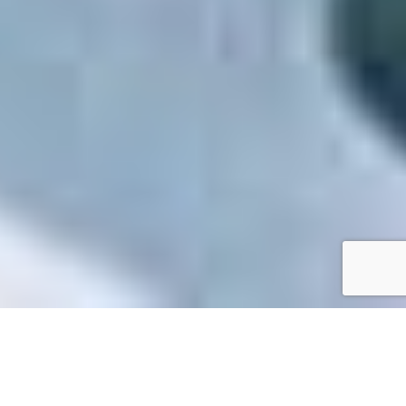
Accueil
/
Toutes les démarches
Toutes les démarches