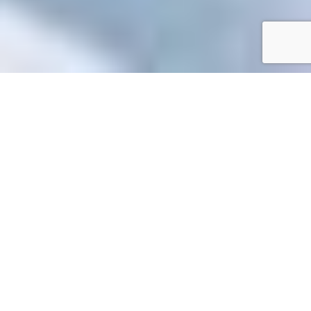
Accueil
/
Toutes les démarches
Toutes les démarches
Accueil professionnels
Services en ligne et formulaires
>
>