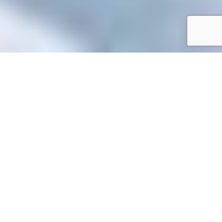
Accueil
/
Toutes les démarches
Toutes les démarches
Accueil particuliers
Associations
Dirigeants et
>
>