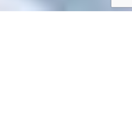
Accueil
/
Toutes les démarches
Toutes les démarches
Accueil particuliers
Papiers - Citoyenneté - Élections
Carte
>
>
d'identité
Quels recours si le dossier de carte d'identité ou
>
passeport est refusé ?