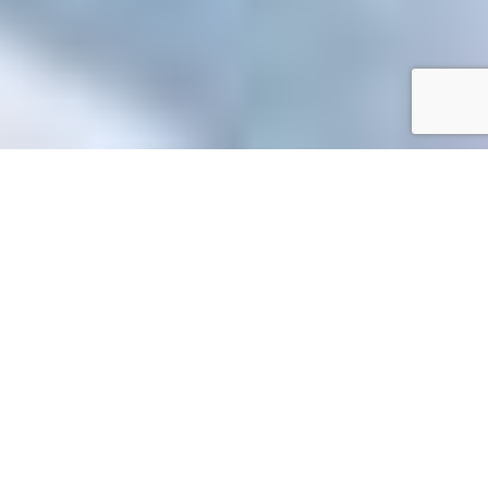
Accueil
/
Toutes les démarches
Toutes les démarches