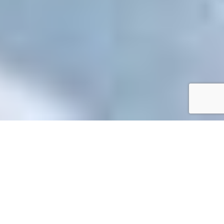
Accueil
/
Toutes les démarches
Toutes les démarches