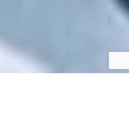
Accueil
/
Toutes les démarches
Toutes les démarches