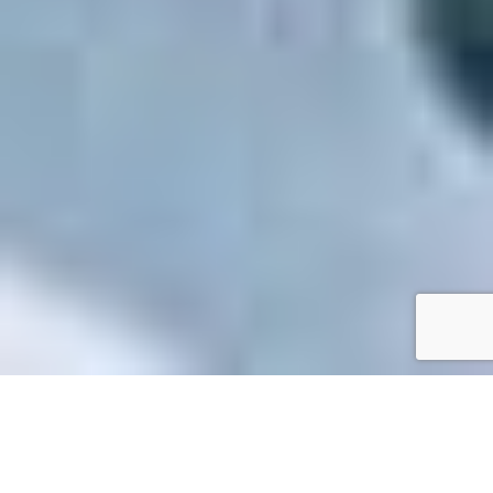
Accueil
/
Toutes les démarches
Toutes les démarches