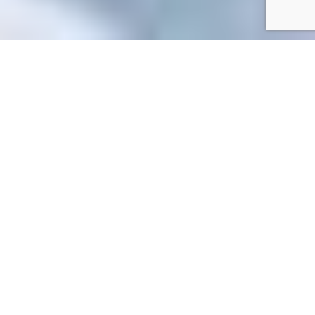
Accueil
/
Toutes les démarches
Toutes les démarches
Accueil particuliers
Famille - Scolarité
Collège et lycée
>
>
>
Stage ou observation d'un jeune de moins de 16 ans : quelles
sont les règles ?