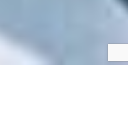
Accueil
/
Toutes les démarches
Toutes les démarches