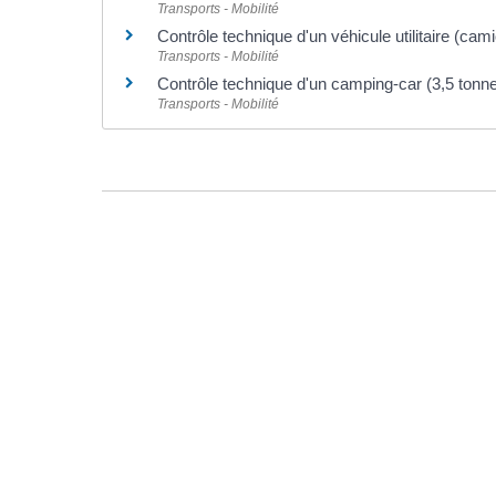
Transports - Mobilité
Contrôle technique d'un véhicule utilitaire (cam
Transports - Mobilité
Contrôle technique d'un camping-car (3,5 to
Transports - Mobilité
©
Direction de l'information légale et administrative
comarquage developpé par l'
agence web
kienso.fr