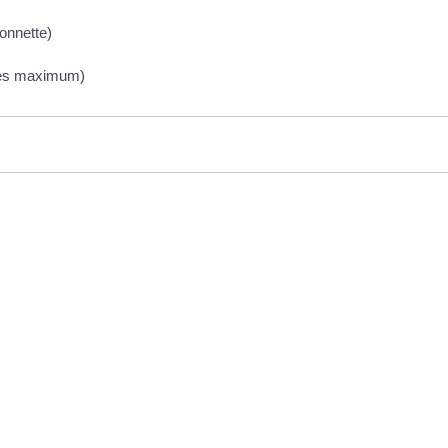
ionnette)
nnes maximum)
EN 1 CLIC