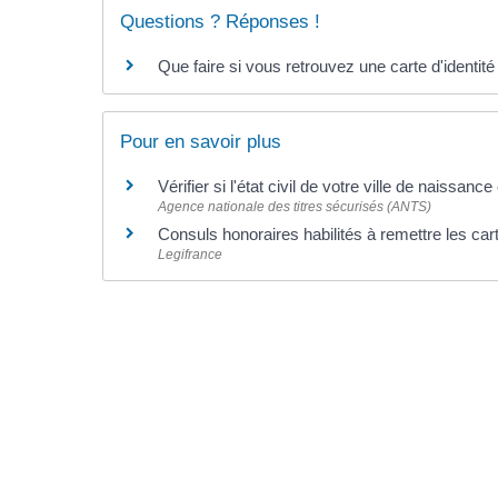
Questions ? Réponses !
Que faire si vous retrouvez une carte d'identit
Pour en savoir plus
Vérifier si l'état civil de votre ville de naissanc
Agence nationale des titres sécurisés (ANTS)
Consuls honoraires habilités à remettre les car
Legifrance
©
Direction de l'information légale et administrative
comarquage developpé par l'
agence web
kienso.fr