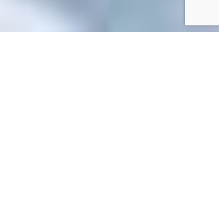
Accueil
/
Toutes les démarches
Toutes les démarches
Accueil particuliers
Papiers - Citoyenneté - Élections
Agir
>
>
en justice contre l'administration
Conditions de saisine du
>
juge administratif